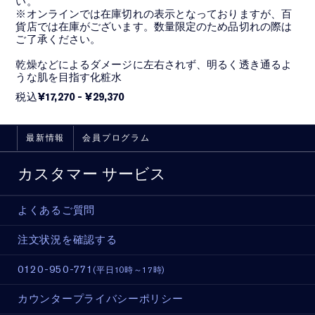
い。
※オンラインでは在庫切れの表示となっておりますが、百
貨店では在庫がございます。数量限定のため品切れの際は
ご了承ください。
乾燥などによるダメージに左右されず、明るく透き通るよ
うな肌を目指す化粧水
税込
¥17,270
-
¥29,370
最新情報
会員プログラム
カスタマー サービス
よくあるご質問
注文状況を確認する
0120-950-771
(平日10時～17時)
カウンタープライバシーポリシー