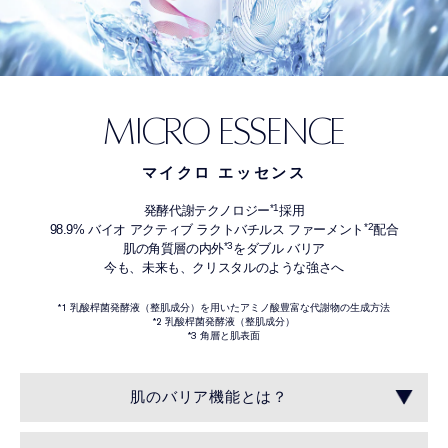
MICRO ESSENCE
マイクロ エッセンス
*1
発酵代謝テクノロジー
採用
*2
98.9% バイオ アクティブ ラクトバチルス ファーメント
配合
*3
肌の角質層の内外
をダブル バリア
今も、未来も、クリスタルのような強さへ
*1 乳酸桿菌発酵液（整肌成分）を用いたアミノ酸豊富な代謝物の生成方法
*2 乳酸桿菌発酵液（整肌成分）
*3 角層と肌表面
肌のバリア機能とは？