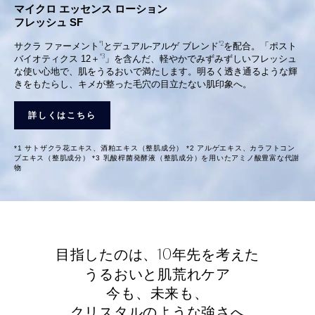
マイクロ エッセンス ローション
フレッシュ SF
*1
*2
サクラ ファーメント
とデュアル-アルゲ ブレンド
を配合。「ポスト
*3
バイオティクス 12＋
」を含んだ、軽やかでみずみずしいフレッシュ
な使い心地で、肌をうるおいで満たします。明るく透き通るような輝
きをもたらし、キメが整った毛穴の目立たない肌印象へ。
詳しくはこちら
*1 サトザクラ花エキス、酒粕エキス（整肌成分） *2 アルゲエキス、カラフトコン
ブエキス（整肌成分） *3 乳酸桿菌発酵液（整肌成分）を用いたアミノ酸豊富な代謝
物
10
目指したのは、
年先を考えた
うるおいと肌荒れケア
今も、未来も、
クリスタルのような強さへ