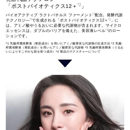
*2
「ポストバイオティクス12＋
」
*3
バイオアクティブ ラクトバチルス ファーメント
配合。発酵代謝
*1
*2
テクノロジ―
で生成される「ポストバイオティクス12＋
」に
は、アミノ酸やうるおいに必要な代謝物が含まれます。マイクロ
*4
エッセンスは、ダブルのバリアを備えた、美容液レベル
のロー
ションです。
*1 乳酸桿菌発酵液（整肌成分）を用いたアミノ酸豊富な代謝物の生成方法 *2 乳酸
桿菌発酵液（整肌成分）を用いたアミノ酸豊富な代謝物 *3 乳酸桿菌発酵液（うるお
いによりすこやかな肌を保つ成分）*4 製品のテクスチャーについて