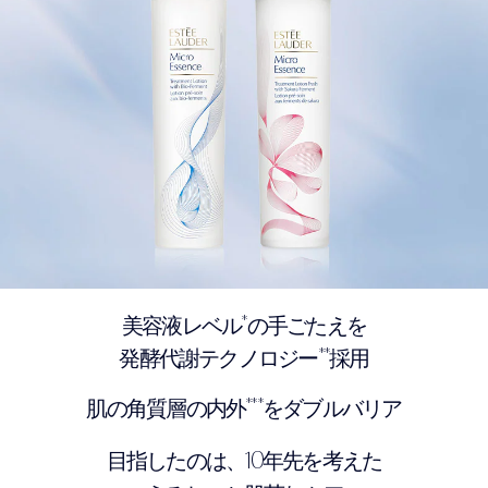
*
美容液レベル
の手ごたえを
**
発酵代謝テクノロジー
採用
***
肌の角質層の内外
をダブルバリア
10
目指したのは、
年先を考えた