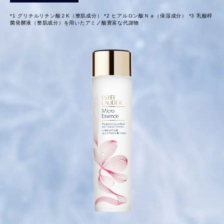
*1 グリチルリチン酸２K（整肌成分） *2 ヒアルロン酸Ｎａ（保湿成分） *3 乳酸桿
菌発酵液（整肌成分）を用いたアミノ酸豊富な代謝物