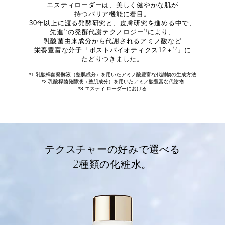
エスティローダーは、美しく健やかな肌が
持つバリア機能に着目。
30年以上に渡る発酵研究と、皮膚研究を進める中で、
*3
*1
先進
の発酵代謝テクノロジー
により、
乳酸菌由来成分から代謝されるアミノ酸など
*2
栄養豊富な分子「ポストバイオティクス12＋
」に
たどりつきました。
*1 乳酸桿菌発酵液（整肌成分）を用いたアミノ酸豊富な代謝物の生成方法
*2 乳酸桿菌発酵液（整肌成分）を用いたアミノ酸豊富な代謝物
*3 エスティ ローダーにおける
テクスチャーの好みで選べる
2
種類の化粧水。