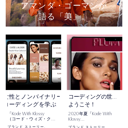
アマンダ・ゴーマンが
語る「美」。
コ
ーディングの世界に、
女性とノンバイナリーの学生が
コーディングを学ぶ
ようこそ！
Kode With Klossy
2020
Kode With
「
年夏「
Klossy
（コード・ウィズ・クロ
ッシー）」
（コード・ウィズ・クロ
ブランド ストーリー
ブランド ストーリー