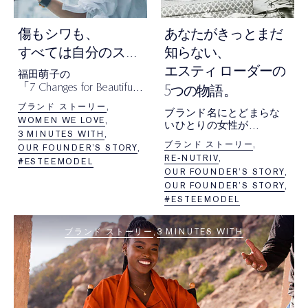
傷もシワも、
あなたがきっとまだ
すべては自分のストーリー。
知らない、
エスティ ローダーの
福田萌子の
「7 Changes for Beautiful
5
つの物語。
Tomorrow」
ブランド ストーリー
ブランド名にとどまらな
WOMEN WE LOVE
いひとりの女性が
3 MINUTES WITH
描くビジョン
ブランド ストーリー
OUR FOUNDER’S STORY
RE-NUTRIV
#ESTEEMODEL
OUR FOUNDER’S STORY
OUR FOUNDER’S STORY
#ESTEEMODEL
ブランド ストーリー
3 MINUTES WITH