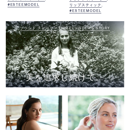
サマーキャンプレポー
ッシー）」と
#ESTEEMODEL
リップスティック
ト。
エスティ ローダー初の
#ESTEEMODEL
クリエイティブなアイデ
コーディングチャレン
アや
ジ。
デザインに込められた思
考をのぞいてみよう
ブランド ストーリー
OUR FOUNDER’S STORY
美を追求し続けて。