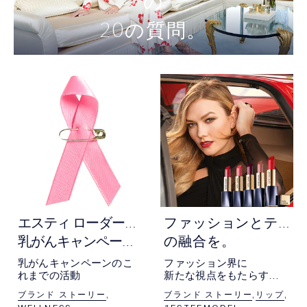
の
20
の質問。
エ
スティ ローダーが取り組む
フ
ァッションとテクノロジー
乳がんキャンペーンの歴史。
の融合を。
乳がんキャンペーンのこ
ファッション界に
れまでの活動
新たな視点をもたらす
カーリー・クロスのビジ
ブランド ストーリー
ブランド ストーリー
リップ
ョンとは？