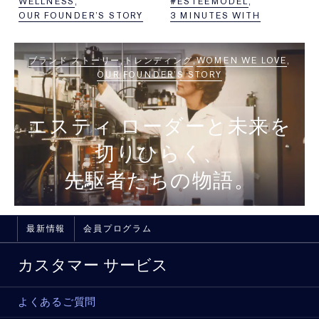
WELLNESS
#ESTEEMODEL
OUR FOUNDER’S STORY
3 MINUTES WITH
ブランド ストーリー
トレンディング
WOMEN WE LOVE
OUR FOUNDER’S STORY
エスティ ローダーと未来を
切りひらく、
先駆者たちの物語。
最新情報
会員プログラム
カスタマー サービス
よくあるご質問