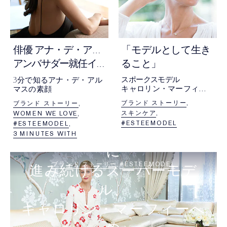
俳
優 アナ・デ・アルマス、
「モデルとして生き
アンバサダー就任インタビュー。
ること」
3
スポークスモデル
分で知るアナ・デ・アル
キャロリン・マーフィー
マスの素顔
の仕事への情熱。
ブランド ストーリー
ブランド ストーリー
大好きなサーフィン、年
スキンケア
WOMEN WE LOVE
齢を重ねること、
#ESTEEMODEL
#ESTEEMODEL
モデル業...
変わることなくありのまま
3 MINUTES WITH
そしてチョコレートが
必需品であることについ
に
て語る
ブランド ストーリー
#ESTEEMODEL
進み続けるスーパーモデ
ル、
キャロリン・マーフィーへ