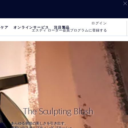
ログイン
 ケア
オンラインサービス
注目製品
エスティ ローダー会員プログラムに登録する
The Sculpting Blush
あらゆる表情の美しさを引き出す、
肌想いのスカルプティング ブラッシュ。