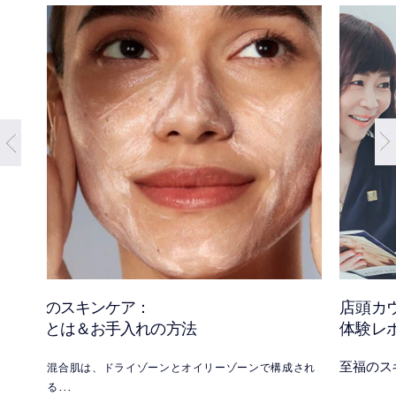
混合肌のスキンケア：
店頭カ
混合肌とは＆お手入れの方法
体験レ
至福のス
混合肌は、ドライゾーンとオイリーゾーンで構成され
る