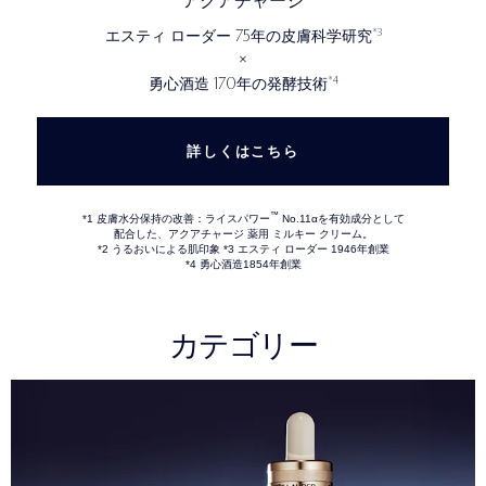
アクアチャージ
75
*3
エスティ ローダー
年の皮膚科学研究
×
170
*4
勇心酒造
年の発酵技術
詳しくはこちら
™
*1 皮膚水分保持の改善：ライスパワー
No.11αを有効成分として
配合した、アクアチャージ 薬用 ミルキー クリーム。
*2 うるおいによる肌印象 *3 エスティ ローダー 1946年創業
*4 勇心酒造1854年創業
カテゴリー