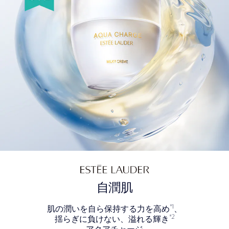
自潤肌
*1
肌の潤いを自ら保持する力を高め
、
*2
揺らぎに負けない、溢れる輝き