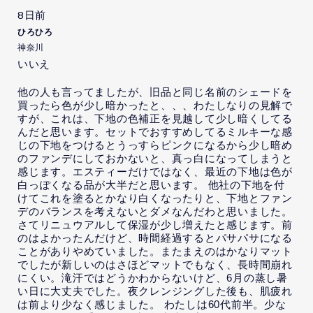
8日前
ひろひろ
神奈川
いいえ
他の人も言ってましたが、旧品と同じ名前のシェードを
買ったら色が少し暗かったと、、、わたしなりの見解で
すが、これは、下地の色補正を見越して少し暗くしてる
んだと思います。セットでおすすめしてるミルキーな感
じの下地をつけるとうっすらピンクになるから少し暗め
のファンデにしておかないと、真っ白になってしまうと
感じます。エスティーだけではなく、最近の下地は色が
白っぽくなる品が大半だと思います。 他社の下地を付
けてこれを塗るとかなり白くなったりと、下地とファン
デのバランスを考えないとダメなんだわと思いました。
さてリニュウアルして保湿が少し増えたと感じます。前
のはよかったんだけど、時間経過するとパサパサになる
ことがありやめていました。またまえのはかなりマット
でしたが新しいのはさほどマットでもなく、長時間崩れ
にくい。滝汗ではどうかわからないけど、6月の蒸し暑
い日に大丈夫でした。夜クレンジングした後も、肌疲れ
は前より少なく感じました。 わたしは60代前半。少な