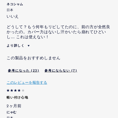
記載するよう明示的な指示ま
ネコシャム
たは依頼までは受けていませ
日本
んが、そのような示唆を受け
いいえ
ました。
どうして？もう何年もリピしてたのに、前の方が全然良
かったの。カバー力はないし汗かいたら崩れてひどい
し… これは使えない！
より詳しく
私は当社の従業員です。
いいえ
この製品をおすすめしません
本レビューを投稿するにあた
いいえ
り、当社から、インセンティ
ブを受けることが示唆されま
23
7
した。
本レビューの投稿内容につい
いいえ
このレビューを報告する
て、当社から、特定の内容を
記載するよう指示または依頼
を受けました。
軽い付け心地
本レビューの投稿内容につい
いいえ
2ヶ月前
て、当社から、特定の内容を
記載するよう明示的な指示ま
にゃむ
たは依頼までは受けていませ