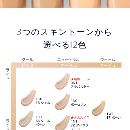
3
つのスキントーンから
12
選べる
色