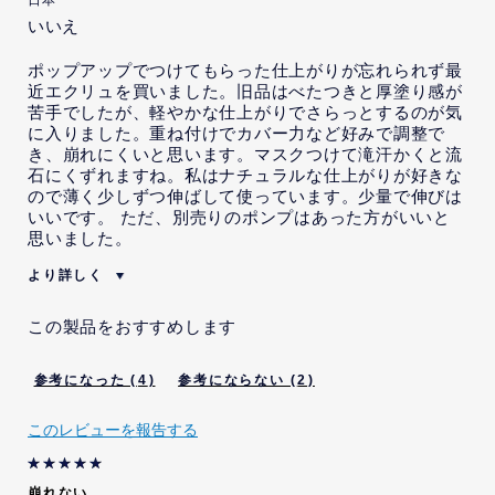
日本
んが、そのような示唆を受け
いいえ
ました。
ポップアップでつけてもらった仕上がりが忘れられず最
近エクリュを買いました。旧品はべたつきと厚塗り感が
苦手でしたが、軽やかな仕上がりでさらっとするのが気
に入りました。重ね付けでカバー力など好みで調整で
き、崩れにくいと思います。マスクつけて滝汗かくと流
石にくずれますね。私はナチュラルな仕上がりが好きな
ので薄く少しずつ伸ばして使っています。少量で伸びは
いいです。 ただ、別売りのポンプはあった方がいいと
思いました。
より詳しく
賛成意見
カラバリ豊富
この製品をおすすめします
フィット
伸びはいい
重ね付け
4
2
私は当社の従業員です。
いいえ
本レビューを投稿するにあた
いいえ
このレビューを報告する
り、当社から、インセンティ
ブを受けることが示唆されま
した。
崩れない