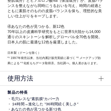
整肌成分）とヒアルロン酸Na（保湿成分）が、皮脂バラ
ンスを整えながら同時にうるおいを与え、時間の経過と
ともに素肌そのものの皮脂バランスを保ち、理想的な美
しい仕上がりをキープします。
④あなたの色が見つかる、新12色​
70年以上の皮膚科学研究をもとに世界5大陸から14,000
通りのスキントーンを解析しグローバル全70色を開発。
日本人の肌に最適な12色を厳選しました。
日本製（ドーンを除く）
*¹ 1997年発売以来、当社内累計販売実績に基づく *² メークアップ効
果による *³ 化粧もちデータ取得済。当社調べ。個人差があります。
使用方法
製品の特長
・毛穴レスな"素肌膜"カバー力​
​・ 24時間→進化した "36時間続く美しさ"​
・あなたの色が見つかる新12色