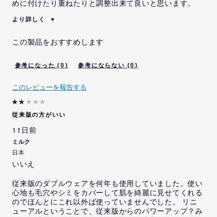
めに付けたり重ねたりと調整出来て良いと思います。
より詳しく
賛成意見
薄い濃いを調整できます
この製品をおすすめします
私は当社の従業員です。
いいえ
本レビューを投稿するにあた
いいえ
0
0
り、当社から、インセンティ
ブを受けることが示唆されま
した。
このレビューを報告する
本レビューの投稿内容につい
いいえ
て、当社から、特定の内容を
記載するよう指示または依頼
従来版の方がいい
を受けました。
11日前
本レビューの投稿内容につい
いいえ
て、当社から、特定の内容を
ミルク
記載するよう明示的な指示ま
日本
たは依頼までは受けていませ
いいえ
んが、そのような示唆を受け
ました。
従来版のダブルウェアを何年も使用していました。使い
心地も毛穴やシミをカバーして肌を綺麗に見せてくれる
のでほんとにこれ以外ば使っていませんでした。 リニ
ューアルということで、従来版からのパワーアップ？み