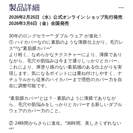
製品詳細
2026年2月25日（水）公式オンライン ショップ先行発売
2026年3月6日（金）全国発売
30年のロングセラー*¹ ダブル ウェア が進化！
① ハイカバーなのに素肌のような薄膜仕上がり。毛穴レ
ス*²な“素肌膜カバー”​
より軽く、なめらかなテクスチャーにより、薄膜であり
ながら、毛穴や肌悩みは今まで通りしっかりとカバー。
これにより、厚塗り感のない素肌感のある仕上がりを実
現します。​気になるポイントには重ね付けしやすく、ナ
チュラルから従来のハイカバーまで理想のカバー力を自
在に調整可能です。​
“素肌膜カバー“とは？ - 素肌のように薄膜でありなが
ら、毛穴や肌悩みをしっかりとカバーする新しいダブル
ウェアのカバー力のこと。​
② 24時間からさらに進化。“36時間、美しさくずれない
*³"