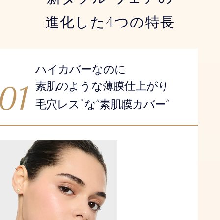
[ライトミディアム] 1N2 16 エクリュ
4
[ライトミディアム（ミディアム寄り）] 2N1 12 デザート ベー
進化した
つの特長
ウォーム（ベージュ）
[ライト（ライトミディアム寄り）] 1W1 17 ボーン
[ライトミディアム] 1W2 36 サンド
[ライトミディアム（ミディアム寄り）] 2W0 82 ウォーム バニ
[ミディアム（ライトミディアム寄り）] 2W1 ドーン
ハイカバーなのに
[ミディアム] 3W0 65 ウォーム クリーム
素肌のような薄膜仕上がり
“
”
*1
毛穴レス
な
素肌膜カバー