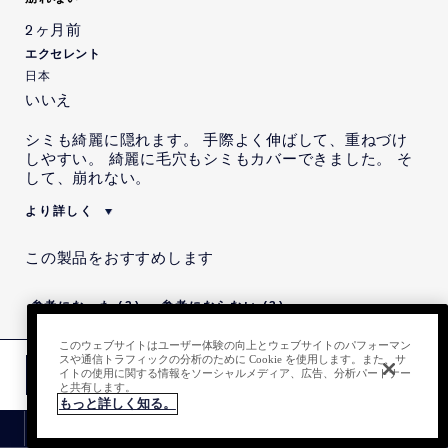
本レビューの投稿内容につい
いいえ
て、当社から、特定の内容を
2ヶ月前
記載するよう指示または依頼
エクセレント
を受けました。
日本
本レビューの投稿内容につい
いいえ
いいえ
て、当社から、特定の内容を
記載するよう明示的な指示ま
たは依頼までは受けていませ
シミも綺麗に隠れます。 手際よく伸ばして、重ねづけ
んが、そのような示唆を受け
しやすい。 綺麗に毛穴もシミもカバーできました。 そ
ました。
して、崩れない。
より詳しく
私は当社の従業員です。
いいえ
この製品をおすすめします
本レビューを投稿するにあた
いいえ
り、当社から、インセンティ
ブを受けることが示唆されま
3
3
した。
本レビューの投稿内容につい
いいえ
このウェブサイトはユーザー体験の向上とウェブサイトのパフォーマン
このレビューを報告する
スや通信トラフィックの分析のために Cookie を使用します。また、サ
て、当社から、特定の内容を
お買い物かごにいれる
イトの使用に関する情報をソーシャルメディア、広告、分析パートナー
記載するよう指示または依頼
と共有します。
を受けました。
もっと詳しく知る。
リニューアル品も良いです
本レビューの投稿内容につい
いいえ
最新情報
会員プログラム
2ヶ月前
て、当社から、特定の内容を