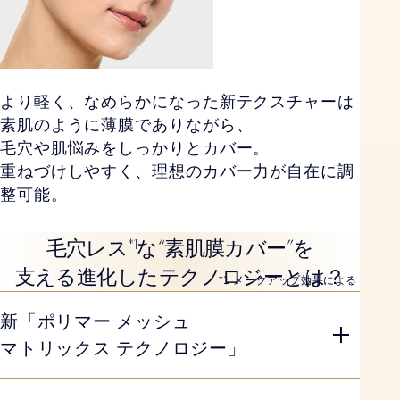
より軽く、なめらかになった新テクスチャーは
素肌のように薄膜でありながら、
毛穴や肌悩みをしっかりとカバー。
重ねづけしやすく、理想のカバー力が自在に調
整可能。
“
”
*1
毛穴レス
な
素肌膜カバー
を
支える進化したテクノロジーとは？
*1 メークアップ効果による
新「ポリマー メッシュ
マトリックス テクノロジー」