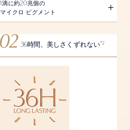
1
20
滴に約
兆個の
マイクロ ピグメント
36
*2
時間、美しさくずれない