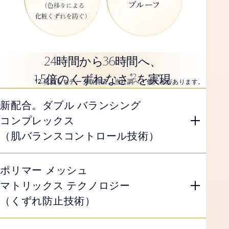
24
36
時間から
時間へ、
1.5
*2
倍のくずれなさ
を実現
*2 化粧もちデータ取得済。当社調べ。個人差があります。
新配合。ダブル バランシング
コンプレックス
（肌バランスコントロール技術）
ポリマー メッシュ
マトリックス テクノロジー
（くずれ防止技術）