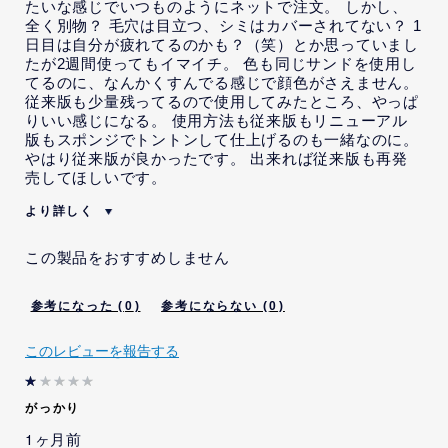
たいな感じでいつものようにネットで注文。 しかし、
全く別物？ 毛穴は目立つ、シミはカバーされてない？ 1
日目は自分が疲れてるのかも？（笑）とか思っていまし
たが2週間使ってもイマイチ。 色も同じサンドを使用し
てるのに、なんかくすんでる感じで顔色がさえません。
従来版も少量残ってるので使用してみたところ、やっぱ
りいい感じになる。 使用方法も従来版もリニューアル
版もスポンジでトントンして仕上げるのも一緒なのに。
やはり従来版が良かったです。 出来れば従来版も再発
売してほしいです。
より詳しく
私は当社の従業員です。
いいえ
この製品をおすすめしません
本レビューを投稿するにあた
いいえ
り、当社から、インセンティ
ブを受けることが示唆されま
0
0
した。
本レビューの投稿内容につい
いいえ
このレビューを報告する
て、当社から、特定の内容を
記載するよう指示または依頼
を受けました。
がっかり
本レビューの投稿内容につい
いいえ
1ヶ月前
て、当社から、特定の内容を