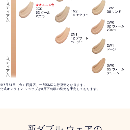
カラーチャート詳細（全12色）
※7月31日（金）百貨店、一部SMC先行発売となります。
縦軸にライト・ライトミディアム・ミディアム、横軸にクール
公式オンライン ショップは8月下旬頃の発売を予定しております。
クール（ピンク）
[ライト] 1C0 15 シェル
[ライト（ライトミディアム寄り）] 1C1 66 クール ボーン
[ライトミディアム] 2C0 62 クール バニラ（★オススメ色）
ニュートラル（オークル）
[ライト] 0N1 アラバスター（★新色）※
[ライト] 1N0 ポーセリン
新ダブル ウェアの
[ライトミディアム（ライト寄り）] 1N1 72 アイボリー ヌー