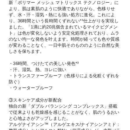
新「ポリマー メッシュ マトリックス テクノロジー」に
より、肌は素肌のように快適でありながら、色移りせ
ず、水・汗・湿気・熱にも強い処方に進化。これによ
り、36時間という長時間くずれない*³仕上がりを実現し
ました。「1滴に約20兆個含まれているマイクピグメン
ト」は色が変化しないよう安定化処理されており、ムラ
のない均一な発色を叶えます。時間が経っても色や質感
が変わることなく、一日中肌そのもののように自然な美
しさを保ちます。
・36時間、つけたての美しい発色*³
・汗、湿気、熱、ヨレに強い
・トランスファープルーフ（色移りによる化粧くずれを
防ぐ）
・ウォータープルーフ​
③スキンケア成分が新配合
独自の新「ダブル バランシング コンプレックス」搭載
で従来よりも乾燥感を感じることがなく、肌のうるおい
と心地よさがアップしました。 ​
アルゲナイアシン™（アルゲエキス/ナイアシンアミド：