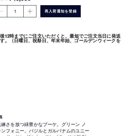
1
再入荷通知を登録
後12時までにご注文いただくと、最短でご注文当日に発送
ます。（日曜日、祝祭日、年末年始、ゴールデンウィークを
長
洗練さを放つ緑豊かなブーケ。グリーン ノ
シンフォニー。バジルとガルバナムのユニー