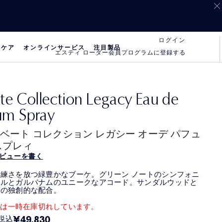
ログイン
 ケア
オンラインサービス
注目製品
エスティ ローダー会員プログラムに登録する
ate Collection Legacy Eau de
um Spray
ベート コレクション レガシー オーデ パフュ
スプレィ
ビューを書く
練さを放つ緑豊かなブーケ。グリーン ノートのシンフォニ
ジルとガルバナムのユニークなアコード。サンダルウッドと
リの独創的な配合。
品は一時在庫切れしています。
¥49,830
税込