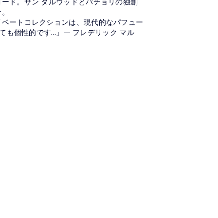
コード。サン ダルウッドとパチョリの独創
合。
イベートコレクションは、現代的なパフュー
.とても個性的です...」― フレデリック マル