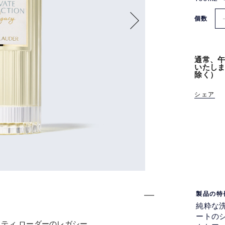
個数
通常、午
いたし
除く）
シェア
製品の特
純粋な
ートの
スティ ローダーのレガシー