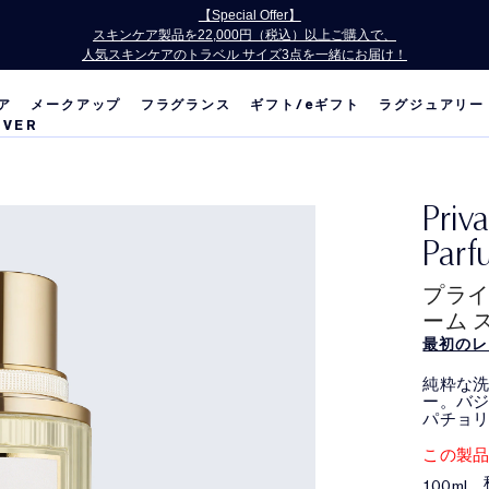
お会計にPayPayをご利用いただけるようになりました。
ア
メークアップ
フラグランス
ギフト/
e
ギフト
ラグジュアリー
OVER
Priv
Parf
プライ
ーム 
最初のレ
純粋な洗
ー。バ
パチョ
この製
100mL