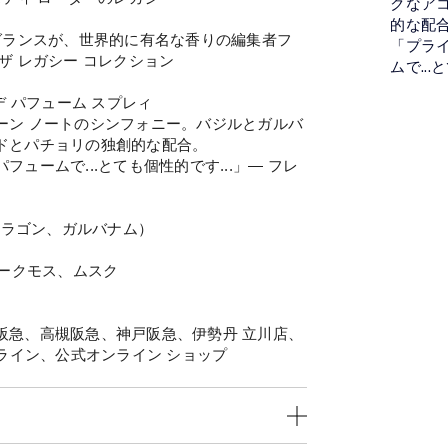
クなア
的な配
グランスが、世界的に有名な香りの編集者フ
「プラ
ザ レガシー コレクション
ムで..
デ パフューム スプレィ
ーン ノートのシンフォニー。バジルとガルバ
ドとパチョリの独創的な配合。
ュームで...とても個性的です...」― フレ
タラゴン、ガルバナム）
オークモス、ムスク
阪急、高槻阪急、神戸阪急、伊勢丹 立川店、
ンライン、公式オンライン ショップ