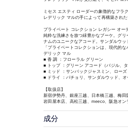
ミセス エスティ ローダーの象徴的なフラ
レデリック マルの手によって再構築された
プライベート コレクション レガシー オー
純粋な洗練さを放つ緑豊かなブーケ。グリ
ナムのユニークなアコード。サンダルウッ
「プライベートコレクションは、現代的なパフ
デリック マル
■ 香 調 ：フローラル グリーン
■ トップ ：グリーン アコード（バジル、
■ ミッド ：サンバックジャスミン、ローズ
■ ドライ ：パチョリ、サンダルウッド、
【取扱店】
新宿伊勢丹、銀座三越、日本橋三越、梅田
岩田屋本店、高松三越、meeco、阪急オ
成分